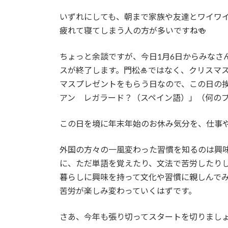
いずれにしても、朝まで家族や友達とワイワ
疲れて寝てしまう人の方が多いですね🍻
ちょっと余談ですが、今日1月6日からみなさ
スが終了します。門松🎍ではなく、クリスマ
マスプレゼントをもらう日なので、この日の
アン レガラード？（スペイン語）」（何の
この日を境に年末年始のお休み気分を、仕事
外国の方々の一風変わった習慣を知るのは興味
に、ただ単語を覚えたり、文法で苦労したり
暮らしに興味を持って文化や習慣に親しんで
苦労が楽しみ変わっていくはずです。
さあ、今年も張り切ってスタートを切りまし