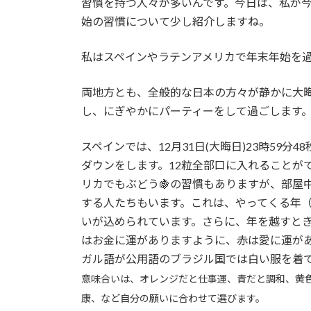
習慣を持つ人々が多いんです。今日は、私が
始の習慣について少し紹介しますね。
私はスペインやラテンアメリカで年末年始を
両地方とも、全般的な日本の方々が静かに大
し、にぎやかにパーティーをして過ごします
スペインでは、12月31日(大晦日)23時59
ダウンをします。12粒全部口に入れることが
リカでもぶどう🍇の習慣もありますが、部屋
する人たちもいます。これは、やってくる年
いが込められています。さらに、年を越すと
はお金に運がありますように、赤は愛に運が
ガル語が公用語のブラジル国では白い服を着
意味合いは、オレンジだと仕事運、青だと調和、黄
康、など自分の願いに合わせて選びます。