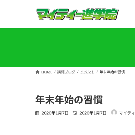
コ
ナ
ン
ビ
テ
ゲ
ン
ー
ツ
シ
へ
ョ
ス
ン
キ
に
ッ
移
プ
動
HOME
講師ブログ
イベント
年末年始の習慣
年末年始の習慣
最
2020年1月7日
2020年1月7日
マイティ
終
更
新