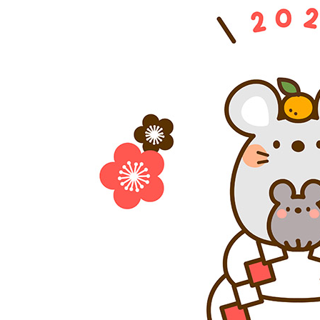
日
時
: