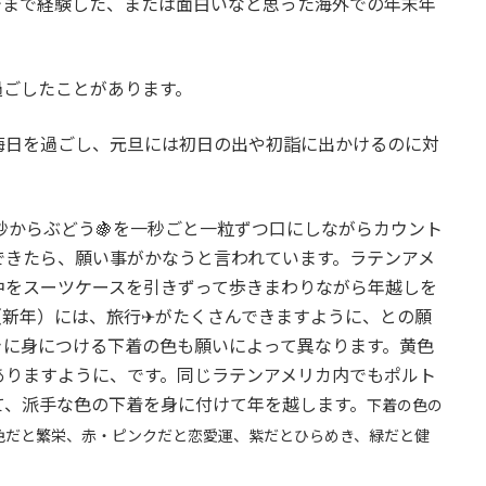
今まで経験した、または面白いなと思った海外での年末年
過ごしたことがあります。
晦日を過ごし、元旦には初日の出や初詣に出かけるのに対
。
分48秒からぶどう🍇を一秒ごと一粒ずつ口にしながらカウント
できたら、願い事がかなうと言われています。ラテンアメ
中をスーツケースを引きずって歩きまわりながら年越しを
（新年）には、旅行✈がたくさんできますように、との願
きに身につける下着の色も願いによって異なります。黄色
ありますように、です。同じラテンアメリカ内でもポルト
て、派手な色の下着を身に付けて年を越します。
下着の色の
色だと繁栄、赤・ピンクだと恋愛運、紫だとひらめき、緑だと健