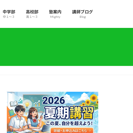
中学部
高校部
塾案内
講師ブログ
中１～３
高１～３
Mighty
Blog