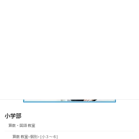
小学部
算数・国語 教室
算数 教室<個別> [小３～６]