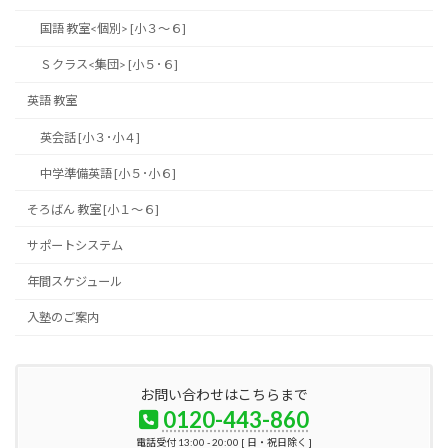
国語 教室<個別> [小３～６]
Ｓクラス<集団> [小５･６]
英語 教室
英会話 [小３･小４]
中学準備英語 [小５･小６]
そろばん 教室 [小１～６]
サポートシステム
年間スケジュール
入塾のご案内
お問い合わせはこちらまで
0120-443-860
電話受付 13:00 - 20:00 [ 日・祝日除く ]