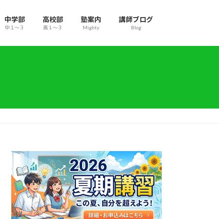
中学部
高校部
塾案内
講師ブログ
中１～３
高１～３
Mighty
Blog