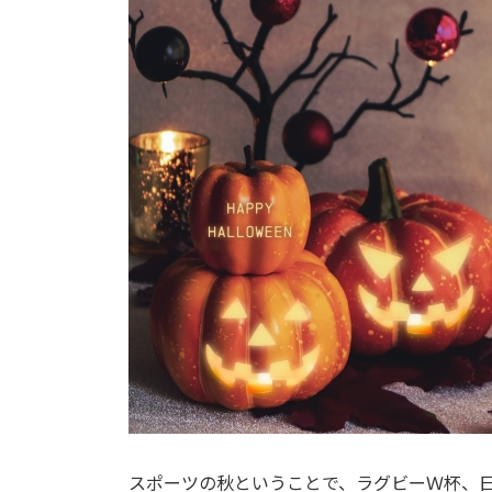
日
時
:
スポーツの秋ということで、ラグビーＷ杯、日