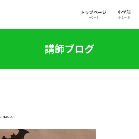
トップページ
小学部
HOME
小１～６
講師ブログ
bmaster