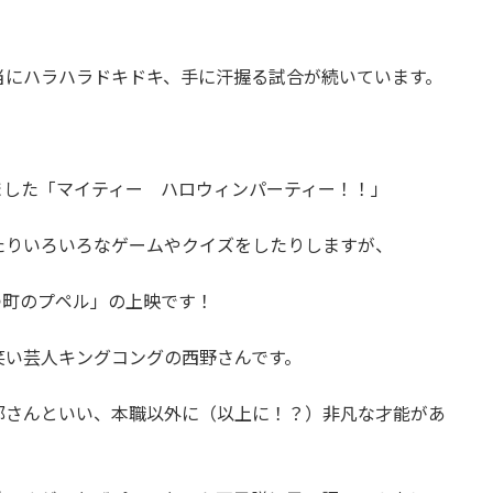
当にハラハラドキドキ、手に汗握る試合が続いています。
ました「マイティー ハロウィンパーティー！！」
たりいろいろなゲームやクイズをしたりしますが、
つ町のプペル」の上映です！
笑い芸人キングコングの西野さんです。
部さんといい、本職以外に（以上に！？）非凡な才能があ