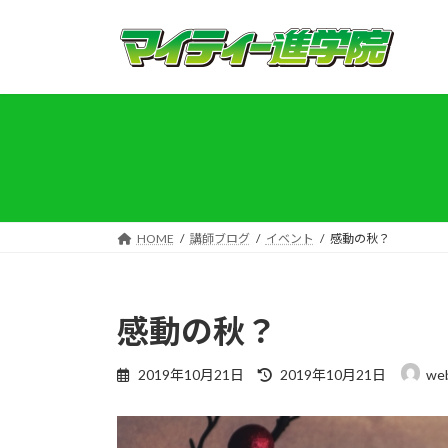
コ
ナ
ン
ビ
テ
ゲ
ン
ー
ツ
シ
へ
ョ
ス
ン
キ
に
ッ
移
プ
動
HOME
講師ブログ
イベント
感動の秋？
感動の秋？
最
2019年10月21日
2019年10月21日
we
終
更
新