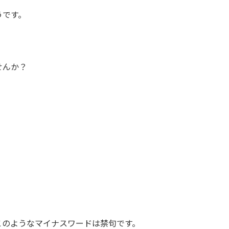
うです。
せんか？
このようなマイナスワードは禁句です。