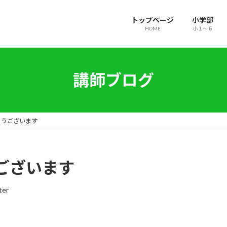
トップページ
小学部
HOME
小１～６
講師ブログ
とうございます
ございます
ter