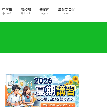
中学部
高校部
塾案内
講師ブログ
中１～３
高１～３
Mighty
Blog