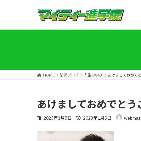
コ
ナ
ン
ビ
テ
ゲ
ン
ー
ツ
シ
へ
ョ
ス
ン
キ
に
ッ
移
プ
動
HOME
講師ブログ
人生の学び
あけましておめで
あけましておめでとう
最
2023年1月5日
2023年1月5日
webmas
終
更
新